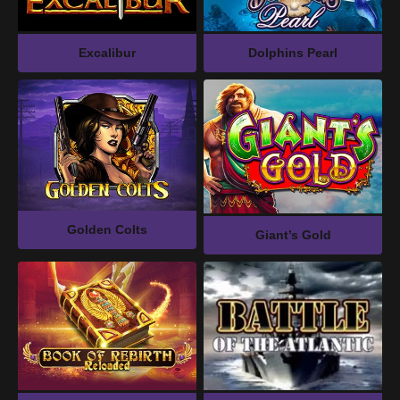
Excalibur
Dolphins Pearl
Golden Colts
Giant’s Gold