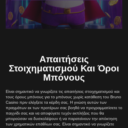
Απαιτήσεις
Στοιχηματισμού Και Όροι
Μπόνους
Είναι σημαντικό να γνωρίζετε τις απαιτήσεις στοιχηματισμού και
τους όρους μπόνους για το μπόνους χωρίς κατάθεση του Bruno
Casino πριν ελέγξετε τα κέρδη σας. Η γνώση αυτών των
πραγμάτων εκ των προτέρων σας βοηθά να προγραμματίσετε το
παιχνίδι σας και να αποφύγετε τυχόν εκπλήξεις που θα
μπορούσαν να δυσκολέψουν ή να παρατείνουν την απόκτηση
των χρηματικών επάθλων σας. Είναι σημαντικό να γνωρίζετε