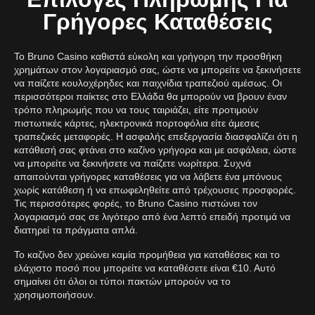
Γρήγορες Καταθέσεις
Το Bruno Casino καθιστά εύκολη και γρήγορη την προσθήκη
χρημάτων στον λογαριασμό σας, ώστε να μπορείτε να ξεκινήσετε
να παίζετε κουλοχέρηδες και παιχνίδια τραπεζιού αμέσως. Οι
περισσότεροι παίκτες στο Ελλάδα θα μπορούν να βρουν έναν
τρόπο πληρωμής που να τους ταιριάζει, είτε προτιμούν
πιστωτικές κάρτες, ηλεκτρονικά πορτοφόλια είτε άμεσες
τραπεζικές μεταφορές. Η ασφαλής επεξεργασία διασφαλίζει ότι η
κατάθεσή σας φτάνει στο καζίνο γρήγορα και με ασφάλεια, ώστε
να μπορείτε να ξεκινήσετε να παίζετε νωρίτερα. Συχνά
απαιτούνται γρήγορες καταθέσεις για να λάβετε ένα μπόνους
χωρίς κατάθεση ή να επωφεληθείτε από τρέχουσες προσφορές.
Τις περισσότερες φορές, το Bruno Casino πιστώνει τον
λογαριασμό σας σε λιγότερο από ένα λεπτό επειδή προτιμά να
διατηρεί τα πράγματα απλά.
Το καζίνο δεν χρεώνει καμία προμήθεια για καταθέσεις και το
ελάχιστο ποσό που μπορείτε να καταθέσετε είναι €10. Αυτό
σημαίνει ότι όλοι οι τύποι πακτών μπορούν να το
χρησιμοποιήσουν.