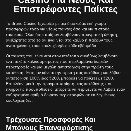
Επιστρέφοντες Παίκτες
Το Bruno Casino ξεχωρίζει με μια διασκεδαστική γκάμα
προσφορών τόσο για νέους παίκτες όσο και για πιστούς
τακτικούς. Όλοι όσοι παίζουν λαμβάνουν πραγματική ώθηση,
ανεξάρτητα από το αν είναι νέοι στο καζίνο ή παίζουν τους
αγαπημένους τους κουλοχέρηδες κάθε εβδομάδα.
Οι παίκτες που είναι νέοι στον ιστότοπο συνήθως λαμβάνουν
ένα πακέτο καλωσορίσματος που περιλαμβάνει δωρεάν
περιστροφές και μια μεγάλη αντιστοίχιση στην πρώτη τους
κατάθεση. Έτσι, αν κάνετε την πρώτη σας κατάθεση και λάβετε
αντιστοίχιση 100% έως €200, μπορείτε να παίξετε με €200.
Επιπλέον, μετά την πραγματοποίηση μιας κατάθεσης που
πληροί τις προϋποθέσεις, μπορείτε να περιμένετε να λάβετε έναν
καθορισμένο αριθμό δωρεάν περιστροφών σε επιλεγμένους
κουλοχέρηδες.
Τρέχουσες Προσφορές Και
Μπόνους Επαναφόρτισης