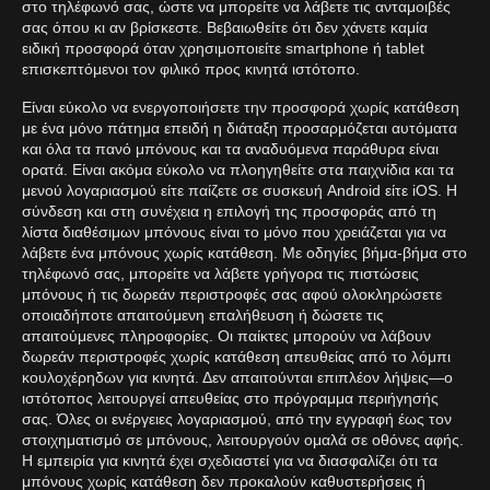
στο τηλέφωνό σας, ώστε να μπορείτε να λάβετε τις ανταμοιβές
σας όπου κι αν βρίσκεστε. Βεβαιωθείτε ότι δεν χάνετε καμία
ειδική προσφορά όταν χρησιμοποιείτε smartphone ή tablet
επισκεπτόμενοι τον φιλικό προς κινητά ιστότοπο.
Είναι εύκολο να ενεργοποιήσετε την προσφορά χωρίς κατάθεση
με ένα μόνο πάτημα επειδή η διάταξη προσαρμόζεται αυτόματα
και όλα τα πανό μπόνους και τα αναδυόμενα παράθυρα είναι
ορατά. Είναι ακόμα εύκολο να πλοηγηθείτε στα παιχνίδια και τα
μενού λογαριασμού είτε παίζετε σε συσκευή Android είτε iOS. Η
σύνδεση και στη συνέχεια η επιλογή της προσφοράς από τη
λίστα διαθέσιμων μπόνους είναι το μόνο που χρειάζεται για να
λάβετε ένα μπόνους χωρίς κατάθεση. Με οδηγίες βήμα-βήμα στο
τηλέφωνό σας, μπορείτε να λάβετε γρήγορα τις πιστώσεις
μπόνους ή τις δωρεάν περιστροφές σας αφού ολοκληρώσετε
οποιαδήποτε απαιτούμενη επαλήθευση ή δώσετε τις
απαιτούμενες πληροφορίες. Οι παίκτες μπορούν να λάβουν
δωρεάν περιστροφές χωρίς κατάθεση απευθείας από το λόμπι
κουλοχέρηδων για κινητά. Δεν απαιτούνται επιπλέον λήψεις—ο
ιστότοπος λειτουργεί απευθείας στο πρόγραμμα περιήγησής
σας. Όλες οι ενέργειες λογαριασμού, από την εγγραφή έως τον
στοιχηματισμό σε μπόνους, λειτουργούν ομαλά σε οθόνες αφής.
Η εμπειρία για κινητά έχει σχεδιαστεί για να διασφαλίζει ότι τα
μπόνους χωρίς κατάθεση δεν προκαλούν καθυστερήσεις ή