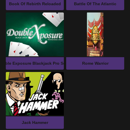
Book Of Rebirth Reloaded
Battle Of The Atlantic
ouble Exposure Blackjack Pro Series
Dragons Myth
Jack Hammer