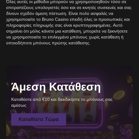
Όλες αυτές οι μέθοδοι μπορούν να χρησιμοποιηθούν τόσο σε
επιτραπέζιους υπολογιστές όσο και σε κινητές συσκευές και σας
δίνουν σχεδόν άμεση πίστωση. Είναι πολύ ασφαλές να
χρησιμοποιείτε το Bruno Casino επειδή όλες οι προσωπικές και
πληροφορίες πληρωμής σας είναι κρυπτογραφημένες. Αυτό
σημαίνει ότι μόλις κάνετε μια κατάθεση, μπορείτε να ξεκινήσετε
να χρησιμοποιείτε το επιλεγμένο μπόνους χωρίς κατάθεση ή
οποιοδήποτε μπόνους πρώτης κατάθεσης.
Άμεση Κατάθεση
Καταθέστε από €10 και διεκδικήστε το μπόνους σας
αμέσως
Καταθέστε Τώρα