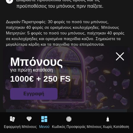
προϋποθέσεις του μπόνους πριν παίξετε.
Δωρεάν Περιστροφές: 30 φορές το ποσό του μπόνους,
παίχτηκαν 40 φορές σε ορισμένους κουλοχέρηδες. Μπόνους
Μετρητών: 5 φορές το ποσό του μπόνους, παίχτηκαν 40 φορές
σε κουλοχέρηδες και ορισμένα παιχνίδια καζίνο. Σημειώστε τα
μεγαλύτερα κέρδη και τα παιχνίδια που επιτρέπονται.
Μπόνους
για πρώτη κατάθεση
Τοποθετήστε το Στοίχημά Σας
1000€ + 250 FS
Εγγραφή
Όλα
09.08.2026
21:30
Εφαρμογή
Μπόνους
Μενού
Κωδικός Προσφοράς
Μπόνους Χωρίς Κατάθεση