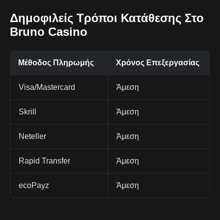
Δημοφιλείς Τρόποι Κατάθεσης Στο
Bruno Casino
Μέθοδος Πληρωμής
Χρόνος Επεξεργασίας
Visa/Mastercard
Άμεση
Skrill
Άμεση
Neteller
Άμεση
Rapid Transfer
Άμεση
ecoPayz
Άμεση