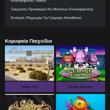
Επιστρέφοντες Παίκτες
Τρέχουσες Προσφορές Και Μπόνους Επαναφόρτισης
Επιλογές Πληρωμής Για Γρήγορες Καταθέσεις
Δημοφιλείς Τρόποι Κατάθεσης Στο Bruno Casino
Διαδικασίες, Όρια Και Χρόνοι Για Αναλήψεις
Κορυφαία Παιχνίδια
Μπόνους Χωρίς Κατάθεση Στο Bruno Casino
Απαιτήσεις Στοιχηματισμού Και Όροι Μπόνους
Βήματα Ασφαλείας Και Προστασία Δεδομένων Παικτών
Στο Bruno Casino
Χαρακτηριστικά
Πώς Να Αποκτήσετε Το Μπόνους Χωρίς Κατάθεση
Road Trip
Grape Escape