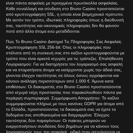
είναι πάντα ασφαλείς με προηγμένα πρωτόκολλα ασφαλείας.
Κάθε συναλλαγή και σύνδεση στο Bruno Casino προστατεύεται
από κρυπτογράφηση SSL, η οποία είναι βιομηχανικό πρότυπο.
Με αυτόν τον τρόπο, ιδιωτικές πληροφορίες όπως η διεύθυνσή
σας, ταυτότητες και οικονομικές πληροφορίες δεν θα φανούν
ποτέ από άλλα άτομα ενώ μεταδίδονται.
Πώς Το Bruno Casino Διατηρεί Τις Πληροφορίες Σας Ασφαλείς
Κρυπτογράφηση SSL 256-bit: Όλες οι πληροφορίες που
στέλνετε από τη συσκευή σας στο καζίνο κρυπτογραφούνται με
τρόπο που είναι αρκετά ισχυρός για τις τράπεζες. Επαλήθευση
Λογαριασμού: Για να διατηρήσετε τον λογαριασμό σας ασφαλή
και να σταματήσετε άτομα να εισέρχονται χωρίς την άδειά σας,
γίνονται έλεγχοι ταυτότητας σε όλους όσους εγγράφονται και
κάνουν ανάληψη περισσότερων από 1.000 €. Άμυνα κατά
επιθέσεων: Οι διακομιστές στο Bruno Casino προστατεύονται
από ισχυρά τείχη προστασίας που παρακολουθούν πάντα για
περίεργη συμπεριφορά. Συμμόρφωση Απορρήτου: Το καζίνο
συμμορφώνεται πλήρως με τους κανόνες GDPR για άτομα από
το Ελλάδα, προστατεύοντας τα δικαιώματά σας να έχετε τα
δεδομένα σας αποθηκευμένα και διαγραμμένα. Έλεγχος
ταυτότητας δύο παραγόντων: Οι παίκτες μπορούν να
ενεργοποιήσουν συνδέσεις δύο βημάτων για να κάνουν τους
λογαριασμούς τους πιο ασφαλείς, ειδικά όταν ασχολούνται με