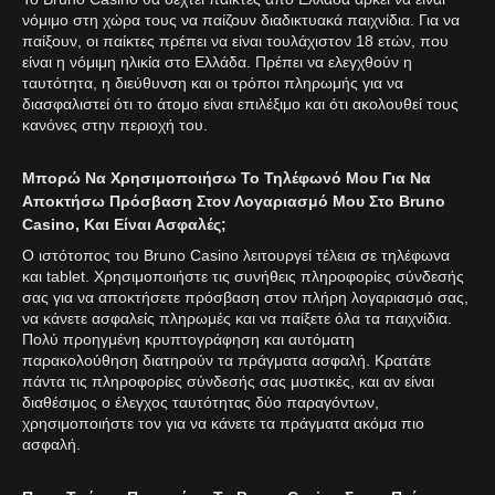
νόμιμο στη χώρα τους να παίζουν διαδικτυακά παιχνίδια. Για να
παίξουν, οι παίκτες πρέπει να είναι τουλάχιστον 18 ετών, που
είναι η νόμιμη ηλικία στο Ελλάδα. Πρέπει να ελεγχθούν η
ταυτότητα, η διεύθυνση και οι τρόποι πληρωμής για να
διασφαλιστεί ότι το άτομο είναι επιλέξιμο και ότι ακολουθεί τους
κανόνες στην περιοχή του.
Μπορώ Να Χρησιμοποιήσω Το Τηλέφωνό Μου Για Να
Αποκτήσω Πρόσβαση Στον Λογαριασμό Μου Στο Bruno
Casino, Και Είναι Ασφαλές;
Ο ιστότοπος του Bruno Casino λειτουργεί τέλεια σε τηλέφωνα
και tablet. Χρησιμοποιήστε τις συνήθεις πληροφορίες σύνδεσής
σας για να αποκτήσετε πρόσβαση στον πλήρη λογαριασμό σας,
να κάνετε ασφαλείς πληρωμές και να παίξετε όλα τα παιχνίδια.
Πολύ προηγμένη κρυπτογράφηση και αυτόματη
παρακολούθηση διατηρούν τα πράγματα ασφαλή. Κρατάτε
πάντα τις πληροφορίες σύνδεσής σας μυστικές, και αν είναι
διαθέσιμος ο έλεγχος ταυτότητας δύο παραγόντων,
χρησιμοποιήστε τον για να κάνετε τα πράγματα ακόμα πιο
ασφαλή.