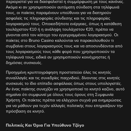
περιοριστεί για να διασφαλιστεί η συμμόρφωση με τους κανόνες.
Ακόμα κι αν χρησιμοποιούν αυτόματη σύνδεση στα τηλέφωνά
τους, οι παίκτες παραμένουν υπεύθυνοι για να διατηρούν
ασφαλείς τις πληροφορίες σύνδεσης και τις πληροφορίες
λογαριασμού τους. Οποιεσδήποτε ενέργειες, όπως η κατάθεση
τουλάχιστον €10 ή η ανάληψη τουλάχιστον €20, πρέπει να
γίνονται από τον κάτοχο του εγγεγραμμένου λογαριασμού. Οι
παίκτες στο Bruno Casino καλούνται να παρακολουθούν τι
συμβαίνει στους λογαριασμούς τους και να αποσυνδέονται από
τους λογαριασμούς τους κάθε φορά που χρησιμοποιούν τα
τηλέφωνά τους, ειδικά αν χρησιμοποιούν κοινόχρηστες ή
δημόσιες συσκευές.
Προηγμένη κρυπτογράφηση προστατεύει όλες τις κινητές
συναλλαγές και τις συνεδρίες παιχνιδιού, δίνοντας στις κινητές
συσκευές το ίδιο επίπεδο ασφάλειας όπως στους υπολογιστές.
Αν ένας παίκτης συνεχίζει να χρησιμοποιεί το κινητό καζίνο, αυτό
σημαίνει ότι συμφωνεί με όλους τους όρους στη Συμφωνία
Χρήστη. Οι παίκτες πρέπει να ελέγχουν συχνά για ενημερώσεις
για να μάθουν για τυχόν αλλαγές πολιτικής που επηρεάζουν την
πρόσβαση σε κινητό.
Πολιτικές Και Όρια Για Υπεύθυνο Τζόγο