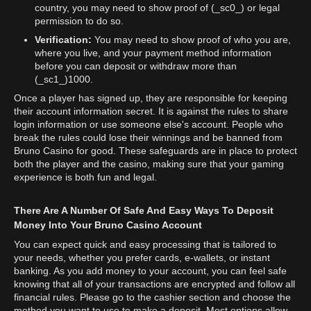
country, you may need to show proof of (_sc0_) or legal
permission to do so.
Verification:
You may need to show proof of who you are,
where you live, and your payment method information
before you can deposit or withdraw more than
(_sc1_)1000.
Once a player has signed up, they are responsible for keeping
their account information secret. It is against the rules to share
login information or use someone else's account. People who
break the rules could lose their winnings and be banned from
Bruno Casino for good. These safeguards are in place to protect
both the player and the casino, making sure that your gaming
experience is both fun and legal.
There Are A Number Of Safe And Easy Ways To Deposit
Money Into Your Bruno Casino Account
You can expect quick and easy processing that is tailored to
your needs, whether you prefer cards, e-wallets, or instant
banking. As you add money to your account, you can feel safe
knowing that all of your transactions are encrypted and follow all
financial rules. Please go to the cashier section and choose the
method you want to use to make a deposit. Most options allow