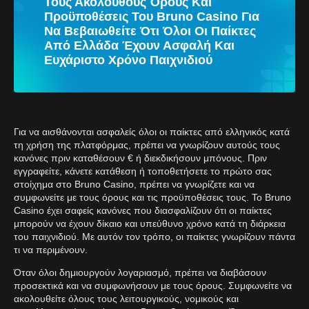
Τους Ακόλουθους Όρους Και
Προϋποθέσεις Του Bruno Casino Για
Να Βεβαιωθείτε Ότι Όλοι Οι Παίκτες
Από Ελλάδα Έχουν Ασφαλή Και
Ευχάριστο Χρόνο Παιχνιδιού
Για να αισθάνονται ασφαλείς όλοι οι παίκτες από ελληνικός κατά
τη χρήση της πλατφόρμας, πρέπει να γνωρίζουν αυτούς τους
κανόνες πριν καταθέσουν € ή διεκδικήσουν μπόνους. Πριν
εγγραφείτε, κάνετε κατάθεση ή τοποθετήσετε το πρώτο σας
στοίχημα στο Bruno Casino, πρέπει να γνωρίζετε και να
συμφωνείτε με τους όρους και τις προϋποθέσεις τους. Το Bruno
Casino έχει σαφείς κανόνες που διασφαλίζουν ότι οι παίκτες
μπορούν να έχουν δίκαιο και υπεύθυνο χρόνο κατά τη διάρκεια
του παιχνιδιού. Με αυτόν τον τρόπο, οι παίκτες γνωρίζουν πάντα
τι να περιμένουν.
Όταν όλοι δημιουργούν λογαριασμό, πρέπει να διαβάσουν
προσεκτικά και να συμφωνήσουν με τους όρους. Συμφωνείτε να
ακολουθείτε όλους τους λειτουργικούς, νομικούς και