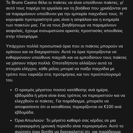
Το Bruno Casino θέλει οι παίκτες να είναι υπεύθυνοι παίκτες, γι'
αυτό τους παρέχει τα εργαλεία και τη βοήθεια που χρειάζονται για
να παραμείνουν υπεύθυνοι για την εμπειρία παιχνιδιού τους. Η
κορυφαία προτεραιότητά μας είναι η ασφάλεια και η ευημερία
των παικτών μας. Για να τους βοηθήσουμε να παραμείνουν
ασφαλείς, έχουμε ενσωματώσει αρκετές προστασίες απευθείας
στην πλατφόρμα.
Υπάρχουν πολλά προσωπικά όρια που οι παίκτες μπορούν να
ορίσουν και να διαχειριστούν. Αυτά τα όρια προορίζονται να
ενθαρρύνουν υπεύθυνο παιχνίδι και να εμποδίσουν τους παίκτες
να χάσουν πάρα πολλά. Οποτεδήποτε αλλάζουν αυτά τα
στοιχεία ελέγχου, κάθε μέλος μπορεί να παίξει παιχνίδια με
τρόπο που ταιριάζει στις προτιμήσεις και τον προϋπολογισμό
του.
Ο ορισμός μέγιστου ποσού κατάθεσης ανά ημέρα,
εβδομάδα ή μήνα είναι ένας τρόπος να περιοριστούν και να
ελεγχθούν οι παίκτες. Για παράδειγμα, μπορείτε να
αποφασίσετε ότι οι καταθέσεις περιορίζονται σε €100 ανά
εβδομάδα.
Όρια Απωλειών: Το μέγιστο καθαρό σας κέρδος σε μια
συγκεκριμένη χρονική περίοδο είναι περιορισμένο. Αυτό το
ανώτατο όριο βοηθά να διασφαλιστεί ότι, για παράδειγμα,