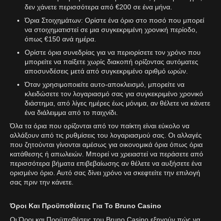
δεν χάνετε περισσότερα από €200 σε ένα μήνα.
Όρια Στοιχημάτων: Ορίστε ένα όριο στο ποσό που μπορεί
να στοιχηματιστεί σε μια συγκεκριμένη χρονική περίοδο,
όπως €150 ανά ημέρα.
Ορίστε όρια συνεδρίας για να περιορίσετε τον χρόνο που
μπορείτε να παίξετε χωρίς διακοπή ορίζοντας αυτόματες
αποσυνδέσεις μετά από συγκεκριμένο αριθμό ωρών.
Όταν χρησιμοποιείτε αυτο-αποκλεισμό, μπορείτε να
κλειδώσετε τον λογαριασμό σας για συγκεκριμένο χρονικό
διάστημα, από λίγες ημέρες έως μόνιμα, αν θέλετε να κάνετε
ένα διάλειμμα από το παιχνίδι.
Όλα τα όρια που ορίζονται από τον παίκτη είναι εύκολο να
αλλάξουν από τις ρυθμίσεις του λογαριασμού σας. Οι αλλαγές
που ζητούνται γίνονται αμέσως για οικονομικά όρια όπως όρια
κατάθεσης ή απωλειών. Μπορεί να χρειαστεί να περάσετε από
περισσότερα βήματα επιβεβαίωσης αν θέλετε να αυξήσετε ένα
ορισμένο όριο. Αυτό σας δίνει χρόνο να σκεφτείτε την επιλογή
σας πριν την κάνετε.
Όροι Και Προϋποθέσεις Για Το Bruno Casino
Οι Όροι και Προϋποθέσεις του Bruno Casino εξηγούν πώς να