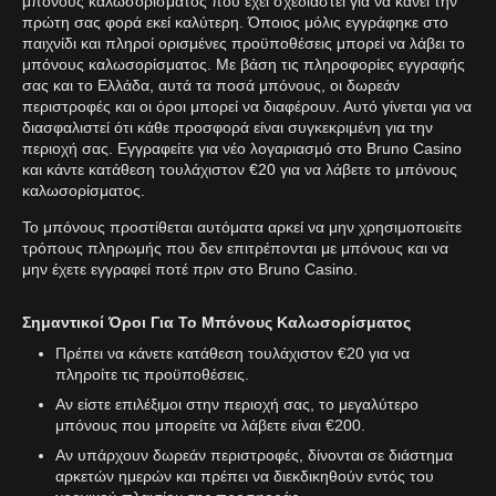
μπόνους καλωσορίσματος που έχει σχεδιαστεί για να κάνει την
πρώτη σας φορά εκεί καλύτερη. Όποιος μόλις εγγράφηκε στο
παιχνίδι και πληροί ορισμένες προϋποθέσεις μπορεί να λάβει το
μπόνους καλωσορίσματος. Με βάση τις πληροφορίες εγγραφής
σας και το Ελλάδα, αυτά τα ποσά μπόνους, οι δωρεάν
περιστροφές και οι όροι μπορεί να διαφέρουν. Αυτό γίνεται για να
διασφαλιστεί ότι κάθε προσφορά είναι συγκεκριμένη για την
περιοχή σας. Εγγραφείτε για νέο λογαριασμό στο Bruno Casino
και κάντε κατάθεση τουλάχιστον €20 για να λάβετε το μπόνους
καλωσορίσματος.
Το μπόνους προστίθεται αυτόματα αρκεί να μην χρησιμοποιείτε
τρόπους πληρωμής που δεν επιτρέπονται με μπόνους και να
μην έχετε εγγραφεί ποτέ πριν στο Bruno Casino.
Σημαντικοί Όροι Για Το Μπόνους Καλωσορίσματος
Πρέπει να κάνετε κατάθεση τουλάχιστον €20 για να
πληροίτε τις προϋποθέσεις.
Αν είστε επιλέξιμοι στην περιοχή σας, το μεγαλύτερο
μπόνους που μπορείτε να λάβετε είναι €200.
Αν υπάρχουν δωρεάν περιστροφές, δίνονται σε διάστημα
αρκετών ημερών και πρέπει να διεκδικηθούν εντός του