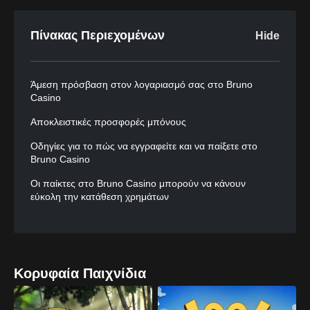
Πίνακας Περιεχομένων
Hide
Άμεση πρόσβαση στον λογαριασμό σας στο Bruno
Casino
Αποκλειστικές προσφορές μπόνους
Οδηγίες για το πώς να εγγραφείτε και να παίξετε στο
Bruno Casino
Οι παίκτες στο Bruno Casino μπορούν να κάνουν
εύκολη την κατάθεση χρημάτων
Αναλήψεις από το Bruno Casino
Μέθοδοι και χρόνοι αναλήψεων
Όρια λογαριασμού και λειτουργίες προστασίας παικτών
Κορυφαία Παιχνίδια
Συμβατότητα με κινητά και σύνδεση