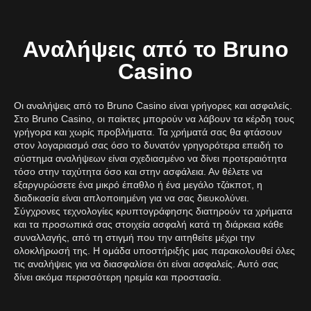
Αναλήψεις από το Bruno
Casino
Οι αναλήψεις από το Bruno Casino είναι γρήγορες και ασφαλείς.
Στο Bruno Casino, οι παίκτες μπορούν να λάβουν τα κέρδη τους
γρήγορα και χωρίς προβλήματα. Τα χρήματά σας θα φτάσουν
στον λογαριασμό σας όσο το δυνατόν γρηγορότερα επειδή το
σύστημα αναλήψεων είναι σχεδιασμένο να δίνει προτεραιότητα
τόσο στην ταχύτητα όσο και στην ασφάλεια. Αν θέλετε να
εξαργυρώσετε ένα μικρό έπαθλο ή ένα μεγάλο τζάκποτ, η
διαδικασία είναι απλοποιημένη για να σας διευκολύνει.
Σύγχρονες τεχνολογίες κρυπτογράφησης διατηρούν τα χρήματα
και τα προσωπικά σας στοιχεία ασφαλή κατά τη διάρκεια κάθε
συναλλαγής, από τη στιγμή που την αιτηθείτε μέχρι την
ολοκλήρωσή της. Η ομάδα υποστήριξής μας παρακολουθεί όλες
τις αναλήψεις για να διασφαλίσει ότι είναι ασφαλείς. Αυτό σας
δίνει ακόμα περισσότερη ηρεμία και προστασία.