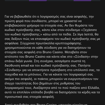
Για να βεβαιωθείτε ότι ο λογαριασμός σας είναι ασφαλής, την
πρώτη φορά που συνδέεστε, μπορεί να χρειαστεί να
επιβεβαιώσετε γρήγορα τα στοιχεία σας. Αν δεν θυμάστε τον
κωδικό πρόσβασής σας, κάντε κλικ στον σύνδεσμο «Ξεχάσατε
τον κωδικό πρόσβασης;» κάτω από τα πεδία. Σε λίγα λεπτά, θα
σας δείξουν πώς να επαναφέρετε τον κωδικό πρόσβασής σας με
ασφάλεια. Σύγχρονα πρωτόκολλα κρυπτογράφησης
χρησιμοποιούνται σε κάθε σύνδεση για να διατηρήσουν τα
στοιχεία σας ασφαλή στο Bruno Casino. Μεταβείτε στον
ιστότοπο του Bruno Casino και κάντε κλικ στο «Σύνδεση» στην
επάνω δεξιά γωνία. Στη συνέχεια, εισαγάγετε σωστά τη
διεύθυνση email και τον κωδικό πρόσβασής σας. Πατήστε
«Σύνδεση» για να αποκτήσετε πρόσβαση στο υπόλοιπό σας, τα
παιχνίδια και τα μπόνους. Για να κάνετε τον λογαριασμό σας
ακόμα πιο ασφαλή, οι παίκτες μπορούν να ενεργοποιήσουν τον
έλεγχο ταυτότητας δύο βημάτων στις ρυθμίσεις του
λογαριασμού τους. Ανεξάρτητα από το πού παίζετε από Ελλάδα,
αυτό το επιπλέον επίπεδο βοηθά να διατηρήσετε τα κέρδη και τα
προσωπικά σας στοιχεία ασφαλή.
Αφού συνδεθείτε στο Bruno Casino, μπορείτε εύκολα να