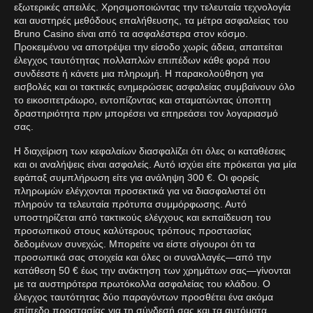
εξωτερικές απειλές. Χρησιμοποιώντας την τελευταία τεχνολογία
και αυστηρές μεθόδους επαλήθευσης, τα μέτρα ασφαλείας του
Bruno Casino είναι από τα ασφαλέστερα στον κόσμο.
Προκειμένου να αποτρέψει την είσοδο χωρίς άδεια, απαιτείται
έλεγχος ταυτότητας πολλαπλών επιπέδων κάθε φορά που
συνδέεστε ή κάνετε μια πληρωμή. Η παρακολούθηση για
εισβολές και οι τακτικές ενημερώσεις ασφαλείας συμβαίνουν όλο
το εικοσιτετράωρο, εντοπίζοντας και σταματώντας ύποπτη
δραστηριότητα πριν μπορέσει να επηρεάσει τον λογαριασμό
σας.
Η διαχείριση των κεφαλαίων διασφαλίζει ότι όλες οι καταθέσεις
και οι αναλήψεις είναι ασφαλείς. Αυτό ισχύει είτε πρόκειται για μία
εφάπαξ συμπλήρωση είτε για ανάληψη 300 €. Οι φορείς
πληρωμών ελέγχονται προσεκτικά για να διασφαλιστεί ότι
πληρούν τα τελευταία πρότυπα συμμόρφωσης. Αυτό
υποστηρίζεται από τακτικούς ελέγχους και εκπαίδευση του
προσωπικού στους καλύτερους τρόπους προστασίας
δεδομένων συνεχώς. Μπορείτε να είστε σίγουροι ότι τα
προσωπικά σας στοιχεία και όλες οι συναλλαγές—από την
κατάθεση 50 € έως την ανάκτηση των χρημάτων σας—γίνονται
με τα αυστηρότερα πρωτόκολλα ασφαλείας του κλάδου. Ο
έλεγχος ταυτότητας δύο παραγόντων προσθέτει ένα ακόμα
επίπεδο προστασίας για τη σύνδεσή σας και τα αυτόματα