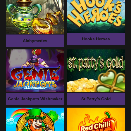
Προηγμένα μέτρα ασφαλείας για πληρωμές και δεδομένα
χρηστών
Πώς το Bruno Casino εγγυάται ασφάλεια και δικαιοσύνη
Οδηγός σύνδεσης στο Bruno Casino
Hooks Heroes
Πώς να συνδεθείτε στο Bruno Casino
Alchymedes
Συμβουλές που είναι πολύ σημαντικές
Hellboy
St Patty’s Gold