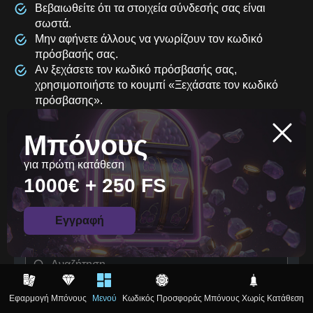
Βεβαιωθείτε ότι τα στοιχεία σύνδεσής σας είναι
σωστά.
Μην αφήνετε άλλους να γνωρίζουν τον κωδικό
πρόσβασής σας.
Αν ξεχάσετε τον κωδικό πρόσβασής σας,
χρησιμοποιήστε το κουμπί «Ξεχάσατε τον κωδικό
πρόσβασης».
Αν αντιμετωπίζετε πρόβλημα σύνδεσης,
επικοινωνήστε με την εξυπηρέτηση πελατών.
Μπόνους
Πάντα να αποσυνδέεστε από τον λογαριασμό σας
στο Bruno Casino όταν τελειώσετε το παιχνίδι για
για πρώτη κατάθεση
λόγους ασφαλείας.
1000€ + 250 FS
Εγγραφή
Τοποθετήστε το Στοίχημά Σας
Εφαρμογή
Μπόνους
Μενού
Κωδικός Προσφοράς
Μπόνους Χωρίς Κατάθεση
Όλα