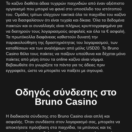
Το καζίνο διαθέτει άδεια τυχερών παιχνιδιών από έναν αξιόπιστο
οργανισμό που μπορεί να φανεί στο υποσέλιδο του ιστότοπού
του. Ομάδες τρίτων ελέγχουν τακτικά όλα τα παιχνίδια του καζίνο
για να διασφαλίσουν ότι είναι τυχαία και δίκαια. Όλα τα δεδομένα
παικτών και οι συναλλαγές είναι πλήρως κρυπτογραφημένα για
να διατηρούν τους λογαριασμούς ασφαλείς και όλα τα € ασφαλή.
Τα πρωτόκολλα διαφάνειας καθιστούν δυνατή την
παρακολούθηση της δραστηριότητας του λογαριασμού, των
καταθέσεων και των αναλήψεων από μόλις USD20. Το Bruno
Casino θέλει τους παίκτες να παίζουν υπεύθυνα και δέχεται μόνο
παίκτες από μέρη όπου τα online καζίνο είναι νόμιμα.
Βεβαιωθείτε ότι γνωρίζετε τα πάντα για τις άδειες πριν
εγγραφείτε, ώστε να μπορείτε να παίξετε με σιγουριά.
Οδηγός σύνδεσης στο
Bruno Casino
Η διαδικασία σύνδεσης στο Bruno Casino είναι απλή και
ασφαλής. Όταν συνδέεστε στον λογαριασμό σας, μπορείτε να
αποκτήσετε πρόσβαση στα παιχνίδια, τα μπόνους και τις