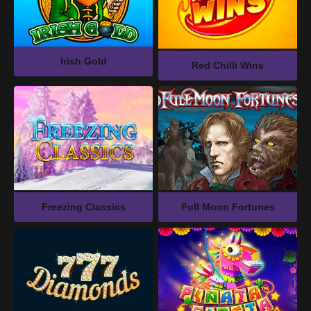
Irish Gold
Red Chilli Wins
Freezing Classics
Full Moon Fortunes