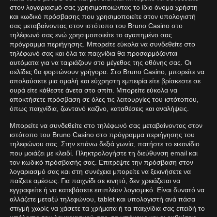
στον λογαριασμό σας χρησιμοποιώντας το ίδιο όνομα χρήστη
και κωδικό πρόσβασης που χρησιμοποιείτε στον υπολογιστή
σας μεταβαίνοντας στον ιστότοπο του Bruno Casino στο
τηλέφωνό σας ενώ χρησιμοποιείτε το αγαπημένο σας
πρόγραμμα περιήγησης. Μπορείτε εύκολα να συνδεθείτε στο
τηλέφωνό σας και όλα τα παιχνίδια θα προσαρμόζονται
αυτόματα για να ταιριάζουν στο μέγεθος της οθόνης σας. Οι
σελίδες θα φορτώνουν γρήγορα. Στο Bruno Casino, μπορείτε να
απολαύσετε μια ομαλή και εύχρηστη εμπειρία είτε βρίσκεστε σε
ουρά είτε κάθεστε άνετα στο σπίτι. Μπορείτε εύκολα να
αποκτήσετε πρόσβαση σε όλες τις λειτουργίες του ιστότοπου,
όπως παιχνίδια, ζωντανό καζίνο, καταθέσεις και αναλήψεις.
Μπορείτε να συνδεθείτε στο τηλέφωνό σας μεταβαίνοντας στον
ιστότοπο του Bruno Casino στο πρόγραμμα περιήγησης του
τηλεφώνου σας. Στην επάνω δεξιά γωνία, πατήστε το εικονίδιο
που μοιάζει με κλειδί. Πληκτρολογήστε τη διεύθυνση email και
τον κωδικό πρόσβασής σας. Επιτρέψτε την πρόσβαση στον
λογαριασμό σας και στη συνέχεια μπορείτε να ξεκινήσετε να
παίζετε αμέσως. Για παιχνίδι σε κινητό, δεν χρειάζεται να
εγγραφείτε ή να κατεβάσετε επιπλέον λογισμικό. Είναι δυνατό να
αλλάζετε μεταξύ τηλεφώνου, tablet και υπολογιστή ανά πάσα
στιγμή χωρίς να χάσετε τα χρήματα ή τα παιχνίδια σας επειδή το