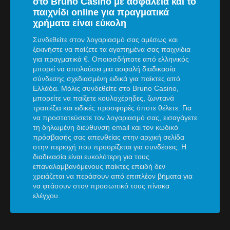
στο Bruno Casino με ασφάλεια και το
παιχνίδι online για πραγματικά
χρήματα είναι εύκολη
Συνδεθείτε στον λογαριασμό σας αμέσως και
ξεκινήστε να παίζετε τα αγαπημένα σας παιχνίδια
για πραγματικά €. Οποιοσδήποτε από ελληνικός
μπορεί να απολαύσει μια ασφαλή διαδικασία
σύνδεσης σχεδιασμένη ειδικά για παίκτες από
Ελλάδα. Μόλις συνδεθείτε στο Bruno Casino,
μπορείτε να παίξετε κουλοχέρηδες, ζωντανά
τραπέζια και ειδικές προσφορές όποτε θέλετε. Για
να προστατεύσετε τον λογαριασμό σας, εισαγάγετε
τη δηλωμένη διεύθυνση email και τον κωδικό
πρόσβασής σας απευθείας στην αρχική σελίδα
στην περιοχή που προορίζεται για συνδέσεις. Η
διαδικασία είναι ευκολότερη για τους
επαναλαμβανόμενους παίκτες επειδή δεν
χρειάζεται να περάσουν από επιπλέον βήματα για
να φτάσουν στον προσωπικό τους πίνακα
ελέγχου.